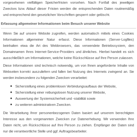
vorgesehenen vielfältigen Speicherfristen vorsehen. Nach Fortfall des jeweiligen
Zweckes bzw. Ablauf dieser Fristen werden die entsprechenden Daten routinemäßig
und entsprechend den gesetzlichen Vorschriften gesperrt oder gelöscht.
Erfassung allgemeiner Informationen beim Besuch unserer Website
Wenn Sie auf unsere Website zugreifen, werden automatisch mittels eines Cookies
Informationen allgemeiner Natur erfasst. Diese Informationen (Server-Logfiles)
beinhalten etwa die Art des Webbrowsers, das verwendete Betriebssystem, den
Domainnamen Ihres Internet-Service-Providers und ähnliches. Hierbei handelt es sich
ausschließlich um Informationen, welche keine Rückschlüsse auf Ihre Person zulassen.
Diese Informationen sind technisch notwendig, um von Ihnen angeforderte Inhalte von
Webseiten korrekt auszuliefern und fallen bei Nutzung des Internets zwingend an. Sie
werden insbesondere zu folgenden Zwecken verarbeitet:
Sicherstellung eines problemlosen Verbindungsaufbaus der Website,
Sicherstellung einer reibungslosen Nutzung unserer Website,
Auswertung der Systemsicherheit und -stabilität sowie
zu weiteren administrativen Zwecken.
Die Verarbeitung Ihrer personenbezogenen Daten basiert auf unserem berechtigten
Interesse aus den vorgenannten Zwecken zur Datenerhebung. Wir verwenden Ihre
Daten nicht, um Rückschlüsse auf Ihre Person zu ziehen. Empfänger der Daten sind
nur die verantwortliche Stelle und ggf. Auftragsbearbeiter.