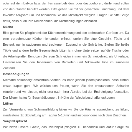
oder auf dem Balkon bzw. der Terrasse befinden, oder dazugehören, dürfen und sollen
von den Gästen benutzt werden. Bitte gehen Sie mit der gesamten Einrichtung und dem
Inventar sorgsam um und behandeln Sie das Mietobjekt pfleglich. Tragen Sie bitte Sorge
dafür, dass auch Ihre Mitreisenden, die Mietbedingungen einhalten.
Küche
Bitte gehen Sie pfleglich mit der Kücheneinrichtung und den technischen Geräten um. Da
eine verschmutzte Küche niemanden erfreut, stellen Sie bitte Geschirr, Töpfe und
Besteck nur in sauberem und trockenem Zustand in die Schränke. Stellen Sie heiße
Töpfe und andere heiße Gegenstände bitte nicht ohne Untersetzer auf die Tische oder
die Arbeitsplatte. Benutzen Sie zum Schneiden immer ein Schneidebrett als Unterlage.
Hinterlassen Sie den Innenraum von Backofen und Mikrowelle bitte im sauberen
Zustand.
Beschädigungen
Niemand beschädigt absichtlich Sachen, es kann jedoch jedem passieren, dass einmal
etwas kaputt geht. Wir würden uns freuen, wenn Sie den entstandenen Schaden
mitteilen und wir diesen, nicht erst nach Ihrer Abreise bei der Endreinigung feststellen.
Der Mieter haftet für Beschädigungen, in Höhe der Wiederbeschaffungskosten.
Lüften
Zur Vermeidung von Schimmelbildung bitten wir Sie die Räume ausreichend zu lüften,
mindestens 1x Stoßlüftung am Tag für 5-10 min und insbesondere nach dem Duschen.
Sorgfaltspflicht
Wir bitten unsere Gäste, das Mietobjekt pfleglich zu behandeln und dafür Sorge zu