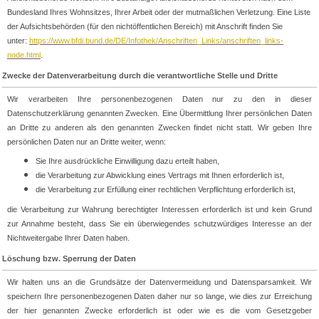
Bundesland Ihres Wohnsitzes, Ihrer Arbeit oder der mutmaßlichen Verletzung. Eine Liste
der Aufsichtsbehörden (für den nichtöffentlichen Bereich) mit Anschrift finden Sie
unter:
https://www.bfdi.bund.de/DE/Infothek/Anschriften_Links/anschriften_links-
node.html
.
Zwecke der Datenverarbeitung durch die verantwortliche Stelle und Dritte
Wir verarbeiten Ihre personenbezogenen Daten nur zu den in dieser
Datenschutzerklärung genannten Zwecken. Eine Übermittlung Ihrer persönlichen Daten
an Dritte zu anderen als den genannten Zwecken findet nicht statt. Wir geben Ihre
persönlichen Daten nur an Dritte weiter, wenn:
Sie Ihre ausdrückliche Einwilligung dazu erteilt haben,
die Verarbeitung zur Abwicklung eines Vertrags mit Ihnen erforderlich ist,
die Verarbeitung zur Erfüllung einer rechtlichen Verpflichtung erforderlich ist,
die Verarbeitung zur Wahrung berechtigter Interessen erforderlich ist und kein Grund
zur Annahme besteht, dass Sie ein überwiegendes schutzwürdiges Interesse an der
Nichtweitergabe Ihrer Daten haben.
Löschung bzw. Sperrung der Daten
Wir halten uns an die Grundsätze der Datenvermeidung und Datensparsamkeit. Wir
speichern Ihre personenbezogenen Daten daher nur so lange, wie dies zur Erreichung
der hier genannten Zwecke erforderlich ist oder wie es die vom Gesetzgeber