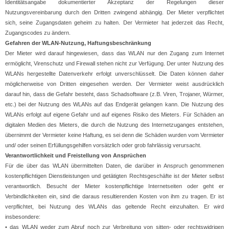
Identitätsangabe dokumentierter Akzeptanz der Regelungen dieser
Nutzungsvereinbarung durch den Dritten zwingend abhängig. Der Mieter verpflichtet
sich, seine Zugangsdaten geheim zu halten. Der Vermieter hat jederzeit das Recht,
Zugangscodes zu ändern.
Gefahren der WLAN-Nutzung, Haftungsbeschränkung
Der Mieter wird darauf hingewiesen, dass das WLAN nur den Zugang zum Internet
ermöglicht, Virenschutz und Firewall stehen nicht zur Verfügung. Der unter Nutzung des
WLANs hergestellte Datenverkehr erfolgt unverschlüsselt. Die Daten können daher
möglicherweise von Dritten eingesehen werden. Der Vermieter weist ausdrücklich
darauf hin, dass die Gefahr besteht, dass Schadsoftware (z.B. Viren, Trojaner, Würmer,
etc.) bei der Nutzung des WLANs auf das Endgerät gelangen kann. Die Nutzung des
WLANs erfolgt auf eigene Gefahr und auf eigenes Risiko des Mieters. Für Schäden an
digitalen Medien des Mieters, die durch die Nutzung des Internetzuganges entstehen,
übernimmt der Vermieter keine Haftung, es sei denn die Schäden wurden vom Vermieter
und/ oder seinen Erfüllungsgehilfen vorsätzlich oder grob fahrlässig verursacht.
Verantwortlichkeit und Freistellung von Ansprüchen
Für die über das WLAN übermittelten Daten, die darüber in Anspruch genommenen
kostenpflichtigen Dienstleistungen und getätigten Rechtsgeschäfte ist der Mieter selbst
verantwortlich. Besucht der Mieter kostenpflichtige Internetseiten oder geht er
Verbindlichkeiten ein, sind die daraus resultierenden Kosten von ihm zu tragen. Er ist
verpflichtet, bei Nutzung des WLANs das geltende Recht einzuhalten. Er wird
insbesondere:
• das WLAN weder zum Abruf noch zur Verbreitung von sitten- oder rechtswidrigen