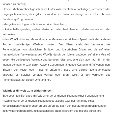
Inhalten zu nutzen;
• keine urheberrechtlich geschützten Güter widerrechtlich vervielfältigen, verbreiten oder
zugänglich machen; dies gilt insbesondere im Zusammenhang mit dem Einsatz von
Filesharing-Programmen;
• die geltenden Jugendschutzvorschriften beachten;
• keine belästigenden, verleumderischen oder bedrohenden Inhalte versenden oder
verbreiten;
• das WLAN nicht zur Versendung von Massen-Nachrichten (Spam) und/oder anderen
Formen unzulässiger Werbung nutzen. Der Mieter stellt den Vermieter des
Ferienobjektes von sämtlichen Schäden und Ansprüchen Dritter frei, die auf einer
rechtswidrigen Verwendung des WLANs durch den Mieter und/oder auf einem Verstoß
gegen die vorliegende Vereinbarung beruhen, dies erstreckt sich auch auf für mit der
Inanspruchnahme bzw. deren Abwehr zusammenhängende Kosten und Aufwendungen.
Erkennt der Mieter oder muss er erkennen, dass eine solche Rechtsverletzung
und/oder ein solcher Verstoß vorliegt oder droht, weist er den Vermieter des
Ferienobjektes auf diesen Umstand hin.
Wichtiger Hinweis zum Widerrufsrecht!
Bitte beachten Sie, dass im Falle einer verbindlichen Buchung einer Ferienwohnung
(nach unserer verbindlichen Buchungsbestätigung bzw. der Annahme eines
verbindlichen Angebots unsererseits durch Sie nach den gesatzlichen Bestimmungen
kein Widerrufsrecht bzw. kein kostenloses Rücktrittsrecht des mit uns durch Ihre