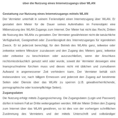
über die Nutzung eines Internetzugangs über WLAN
Gestattung zur Nutzung eines Internetzugangs mittels WLAN
Der Vermieter unterhält in seinem Ferienobjekt einen Internetzugang über WLAN. Er
gestattet dem Mieter für die Dauer seines Aufenthaltes im Ferienobjekt eine
Mitbenutzung des WLAN-Zugangs zum Internet. Der Mieter hat nicht das Recht, Dritten
die Nutzung des WLANs zu gestatten. Der Vermieter gewährleistet nicht die tatsächliche
Verfügbarkeit, Geeignetheit oder Zuverlässigkeit des Internetzuganges für irgendeinen
Zweck. Er ist jederzeit berechtigt, für den Betrieb des WLANs ganz, teilweise oder
zeitweise weitere Mitnutzer zuzulassen und den Zugang des Mieters ganz, teilweise
oder zeitweise zu beschränken oder auszuschließen, wenn der Anschluss
rechtsmissbräuchlich genutzt wird oder wurde, soweit der Vermieter deswegen eine
Inanspruchnahme fürchten muss und dieses nicht mit üblichen und zumutbaren
Aufwand in angemessener Zeit verhindern kann. Der Vermieter behält sich
insbesondere vor, nach billigem Ermessen und jederzeit den Zugang auf bestimmte
Seiten oder Dienste über das WLAN zu sperren (z.B. gewaltverherrlichende,
pornographische oder kostenpflichtige Seiten).
Zugangsdaten
Die Nutzung erfolgt mittels Zugangssicherung. Die Zugangsdaten (Login und Passwort)
dürfen in keinem Fall an Dritte weitergegeben werden. Will der Mieter Dritten den Zugang
zum Internet über das WLAN gewähren, so ist dies von der vorherigen schriftlichen
Zustimmung des Vermieters und der mittels Unterschrift und vollständiger