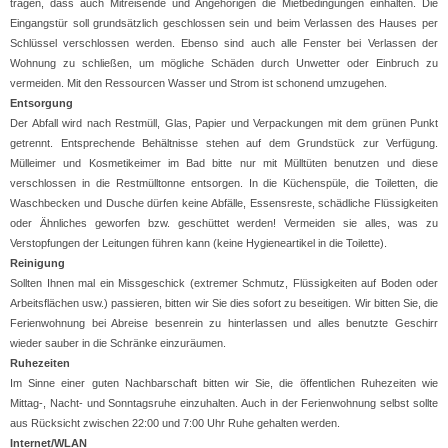
tragen, dass auch Mitreisende und Angehörigen die Mietbedingungen einhalten. Die
Eingangstür soll grundsätzlich geschlossen sein und beim Verlassen des Hauses per
Schlüssel verschlossen werden. Ebenso sind auch alle Fenster bei Verlassen der
Wohnung zu schließen, um mögliche Schäden durch Unwetter oder Einbruch zu
vermeiden. Mit den Ressourcen Wasser und Strom ist schonend umzugehen.
Entsorgung
Der Abfall wird nach Restmüll, Glas, Papier und Verpackungen mit dem grünen Punkt
getrennt. Entsprechende Behältnisse stehen auf dem Grundstück zur Verfügung.
Mülleimer und Kosmetikeimer im Bad bitte nur mit Mülltüten benutzen und diese
verschlossen in die Restmülltonne entsorgen. In die Küchenspüle, die Toiletten, die
Waschbecken und Dusche dürfen keine Abfälle, Essensreste, schädliche Flüssigkeiten
oder Ähnliches geworfen bzw. geschüttet werden! Vermeiden sie alles, was zu
Verstopfungen der Leitungen führen kann (keine Hygieneartikel in die Toilette).
Reinigung
Sollten Ihnen mal ein Missgeschick (extremer Schmutz, Flüssigkeiten auf Boden oder
Arbeitsflächen usw.) passieren, bitten wir Sie dies sofort zu beseitigen. Wir bitten Sie, die
Ferienwohnung bei Abreise besenrein zu hinterlassen und alles benutzte Geschirr
wieder sauber in die Schränke einzuräumen.
Ruhezeiten
Im Sinne einer guten Nachbarschaft bitten wir Sie, die öffentlichen Ruhezeiten wie
Mittag-, Nacht- und Sonntagsruhe einzuhalten. Auch in der Ferienwohnung selbst sollte
aus Rücksicht zwischen 22:00 und 7:00 Uhr Ruhe gehalten werden.
Internet/WLAN