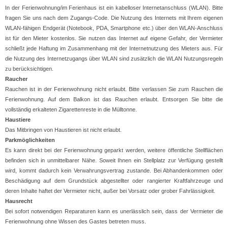
In der Ferienwohnung/im Ferienhaus ist ein kabelloser Internetanschluss (WLAN). Bitte
fragen Sie uns nach dem Zugangs-Code. Die Nutzung des Internets mit Ihrem eigenen
WLAN-fähigen Endgerät (Notebook, PDA, Smartphone etc.) über den WLAN-Anschluss
ist für den Mieter kostenlos. Sie nutzen das Internet auf eigene Gefahr, der Vermieter
schließt jede Haftung im Zusammenhang mit der Internetnutzung des Mieters aus. Für
die Nutzung des Internetzugangs über WLAN sind zusätzlich die WLAN Nutzungsregeln
zu berücksichtigen.
Raucher
Rauchen ist in der Ferienwohnung nicht erlaubt. Bitte verlassen Sie zum Rauchen die
Ferienwohnung. Auf dem Balkon ist das Rauchen erlaubt. Entsorgen Sie bitte die
vollständig erkalteten Zigarettenreste in die Mülltonne.
Haustiere
Das Mitbringen von Haustieren ist nicht erlaubt.
Parkmöglichkeiten
Es kann direkt bei der Ferienwohnung geparkt werden, weitere öffentliche Stellflächen
befinden sich in unmittelbarer Nähe. Soweit Ihnen ein Stellplatz zur Verfügung gestellt
wird, kommt dadurch kein Verwahrungsvertrag zustande. Bei Abhandenkommen oder
Beschädigung auf dem Grundstück abgestellter oder rangierter Kraftfahrzeuge und
deren Inhalte haftet der Vermieter nicht, außer bei Vorsatz oder grober Fahrlässigkeit.
Hausrecht
Bei sofort notwendigen Reparaturen kann es unerlässlich sein, dass der Vermieter die
Ferienwohnung ohne Wissen des Gastes betreten muss.